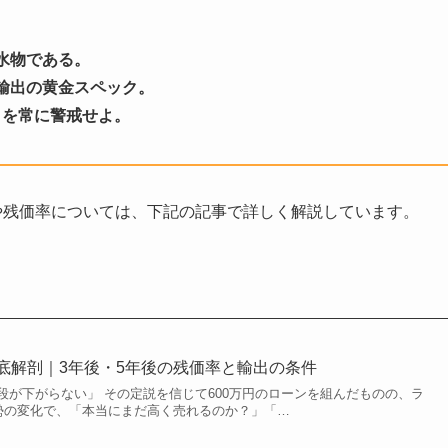
水物である。
輸出の黄金スペック。
クを常に警戒せよ。
や残価率については、下記の記事で詳しく解説しています。
徹底解剖｜3年後・5年後の残価率と輸出の条件
段が下がらない」 その定説を信じて600万円のローンを組んだものの、ラ
情勢の変化で、「本当にまだ高く売れるのか？」「…