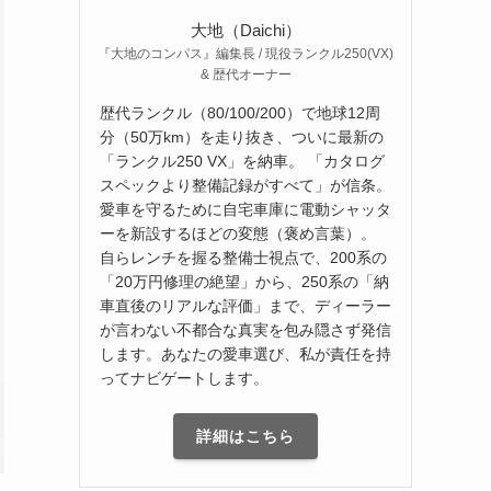
大地（Daichi）
『大地のコンパス』編集長 / 現役ランクル250(VX)
& 歴代オーナー
歴代ランクル（80/100/200）で地球12周
分（50万km）を走り抜き、ついに最新の
「ランクル250 VX」を納車。 「カタログ
スペックより整備記録がすべて」が信条。
愛車を守るために自宅車庫に電動シャッタ
ーを新設するほどの変態（褒め言葉）。
自らレンチを握る整備士視点で、200系の
「20万円修理の絶望」から、250系の「納
車直後のリアルな評価」まで、ディーラー
が言わない不都合な真実を包み隠さず発信
します。あなたの愛車選び、私が責任を持
ってナビゲートします。
詳細はこちら