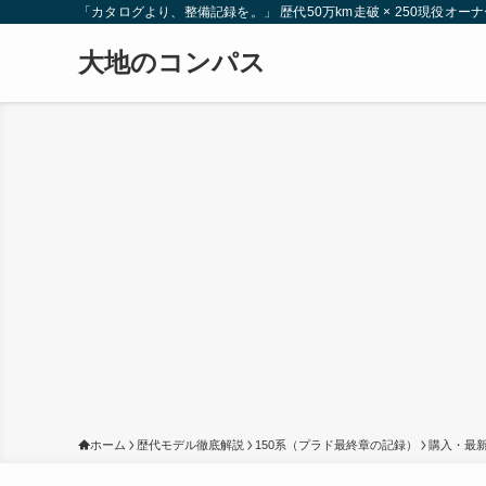
「カタログより、整備記録を。」 歴代50万km走破 × 250現役
大地のコンパス
ホーム
歴代モデル徹底解説
150系（プラド最終章の記録）
購入・最