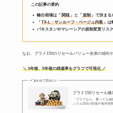
この記事の要約
輸出相場は「
関税
」と「
規制
」で決まる
「
TX-L・サンルーフ・ベージュ内装
」は
パキスタンやマレーシアの規制変更リス
なお、プラド150のリセールバリュー全体の傾向
＼ 3年後、5年後の残価率をグラフで可視化 ／
あわせて読みたい
プラド150リセール
「プラドなら、乗っても値
ンクル250の登場や海外