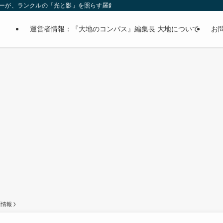
オーナーが、ランクルの「光と影」を照らす羅針盤。
運営者情報：『大地のコンパス』編集長 大地について
お
新情報