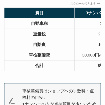
スクロールできます
費目
3ナンバー
自動車税
10
重量税
25
自賠責
10
車検整備費
30,000円
合計
約1
車検整備費はショップへの手数料・点
検料の目安。
1ナンバーの方が点検項目が少ないため