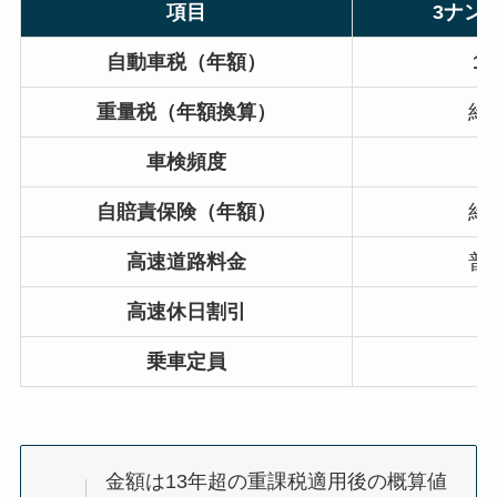
項目
3ナン
自動車税（年額）
10
重量税（年額換算）
約2
車検頻度
2
自賠責保険（年額）
約1
高速道路料金
普
高速休日割引
乗車定員
5
金額は13年超の重課税適用後の概算値