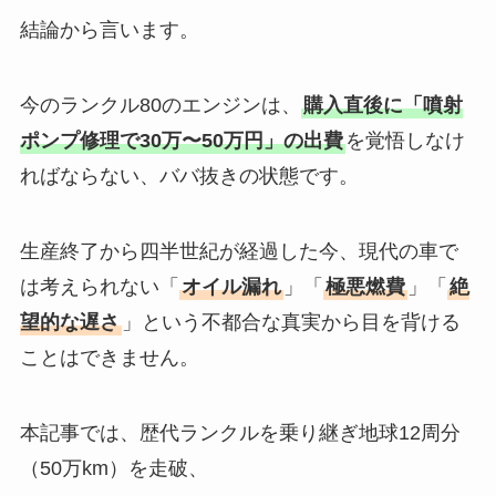
結論から言います。
今のランクル80のエンジンは、
購入直後に「噴射
ポンプ修理で30万〜50万円」の出費
を覚悟しなけ
ればならない、ババ抜きの状態です。
生産終了から四半世紀が経過した今、現代の車で
は考えられない「
オイル漏れ
」「
極悪燃費
」「
絶
望的な遅さ
」という不都合な真実から目を背ける
ことはできません。
本記事では、歴代ランクルを乗り継ぎ地球12周分
（50万km）を走破、