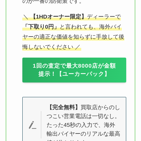
のが一番の防衛策です。
＼
【1HDオーナー限定】
ディーラーで
「下取り0円」
と言われても、海外バイ
ヤーの適正な価値を知らずに手放して後
悔しないでください ／
1回の査定で最大8000店が金額
提示！【ユーカーパック】
【完全無料】
買取店からのし
つこい営業電話は一切なし。
たった45秒の入力で、海外
輸出バイヤーのリアルな最高