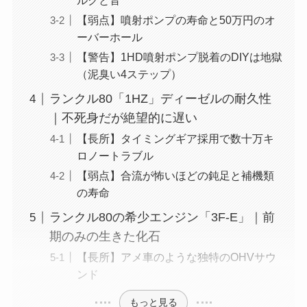
ルクと音
【弱点】噴射ポンプの寿命と50万円のオ
ーバーホール
【警告】1HD噴射ポンプ脱着のDIYは地獄
（泥臭い4ステップ）
ランクル80「1HZ」ディーゼルの耐久性
｜不死身だが絶望的に遅い
【長所】タイミングギア採用で数十万キ
ロノートラブル
【弱点】合流が怖いほどの鈍足と補機類
の寿命
ランクル80の希少エンジン「3F-E」｜前
期のみの生きた化石
【長所】アメ車のような独特のOHVサウ
ンド
もっと見る